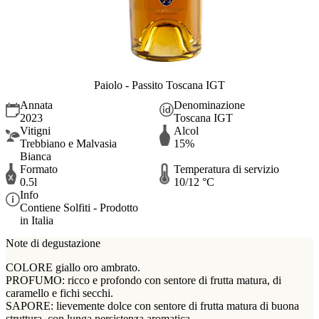
Paiolo - Passito Toscana IGT
Annata
Denominazione
2023
Toscana IGT
Vitigni
Alcol
Trebbiano e Malvasia
15%
Bianca
Formato
Temperatura di servizio
0.5l
10/12 °C
Info
Contiene Solfiti - Prodotto
in Italia
Note di degustazione
COLORE giallo oro ambrato.
PROFUMO: ricco e profondo con sentore di frutta matura, di
caramello e fichi secchi.
SAPORE: lievemente dolce con sentore di frutta matura di buona
struttura, con lunga persistenza aromatica