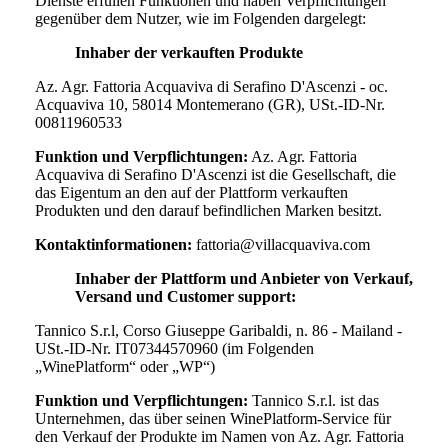
Dienste erfüllen Funktionen und haben Verpflichtungen
gegenüber dem Nutzer, wie im Folgenden dargelegt:
Inhaber der verkauften Produkte
Az. Agr. Fattoria Acquaviva di Serafino D'Ascenzi - oc.
Acquaviva 10, 58014 Montemerano (GR), USt.-ID-Nr.
00811960533
Funktion und Verpflichtungen:
Az. Agr. Fattoria
Acquaviva di Serafino D'Ascenzi
ist die Gesellschaft, die
das Eigentum an den auf der Plattform verkauften
Produkten und den darauf befindlichen Marken besitzt.
Kontaktinformationen:
fattoria@villacquaviva.com
Inhaber der Plattform und Anbieter von Verkauf,
Versand und Customer support:
Tannico S.r.l, Corso Giuseppe Garibaldi, n. 86 - Mailand -
USt.-ID-Nr. IT07344570960 (im Folgenden
„WinePlatform“ oder „WP“)
Funktion und Verpflichtungen:
Tannico S.r.l. ist das
Unternehmen, das über seinen WinePlatform-Service für
den Verkauf der Produkte im Namen von
Az. Agr. Fattoria