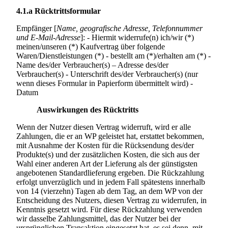
4.1.a
Rücktrittsformular
Empfänger [
Name, geografische Adresse, Telefonnummer
und E-Mail-Adresse
]: - Hiermit widerrufe(n) ich/wir (*)
meinen/unseren (*) Kaufvertrag über folgende
Waren/Dienstleistungen (*) - bestellt am (*)/erhalten am (*) -
Name des/der Verbraucher(s) – Adresse des/der
Verbraucher(s) - Unterschrift des/der Verbraucher(s) (nur
wenn dieses Formular in Papierform übermittelt wird) -
Datum
Auswirkungen des Rücktritts
Wenn der Nutzer diesen Vertrag widerruft, wird er alle
Zahlungen, die er an WP geleistet hat, erstattet bekommen,
mit Ausnahme der Kosten für die Rücksendung des/der
Produkte(s) und der zusätzlichen Kosten, die sich aus der
Wahl einer anderen Art der Lieferung als der günstigsten
angebotenen Standardlieferung ergeben. Die Rückzahlung
erfolgt unverzüglich und in jedem Fall spätestens innerhalb
von 14 (vierzehn) Tagen ab dem Tag, an dem WP von der
Entscheidung des Nutzers, diesen Vertrag zu widerrufen, in
Kenntnis gesetzt wird. Für diese Rückzahlung verwenden
wir dasselbe Zahlungsmittel, das der Nutzer bei der
ursprünglichen Transaktion eingesetzt hat, es sei denn, mit