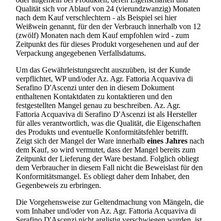
Qualität sich vor Ablauf von 24 (vierundzwanzig) Monaten
nach dem Kauf verschlechtern - als Beispiel sei hier
Weißwein genannt, für den der Verbrauch innerhalb von 12
(zwölf) Monaten nach dem Kauf empfohlen wird - zum
Zeitpunkt des für dieses Produkt vorgesehenen und auf der
Verpackung angegebenen Verfallsdatums.
Um das Gewährleistungsrecht auszuüben, ist der Kunde
verpflichtet, WP und/oder
Az. Agr. Fattoria Acquaviva di
Serafino D'Ascenzi
unter den in diesem Dokument
enthaltenen Kontaktdaten zu kontaktieren und den
festgestellten Mangel genau zu beschreiben.
Az. Agr.
Fattoria Acquaviva di Serafino D'Ascenzi
ist als Hersteller
für alles verantwortlich, was die Qualität, die Eigenschaften
des Produkts und eventuelle Konformitätsfehler betrifft.
Zeigt sich der Mangel der Ware innerhalb
eines Jahres
nach
dem Kauf, so wird vermutet, dass der Mangel bereits zum
Zeitpunkt der Lieferung der Ware bestand. Folglich obliegt
dem Verbraucher in diesem Fall nicht die Beweislast für den
Konformitätsmangel. Es obliegt daher dem Inhaber, den
Gegenbeweis zu erbringen.
Die Vorgehensweise zur Geltendmachung von Mängeln, die
vom Inhaber und/oder von
Az. Agr. Fattoria Acquaviva di
Serafino D'Ascenzi
nicht arglistig verschwiegen wurden, ist