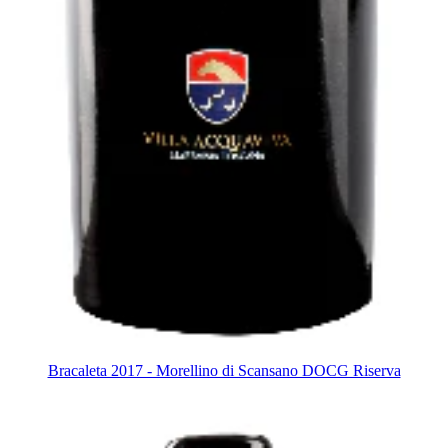
Bracaleta 2017 - Morellino di Scansano DOCG Riserva