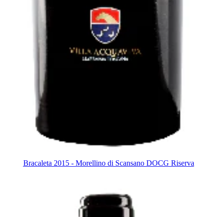
Bracaleta 2015 - Morellino di Scansano DOCG Riserva