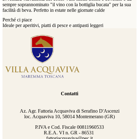
sempre soprannominato "il vino con la bottiglia bucata" per la sua
facilità di beva. Perfetto in estate nelle giornate calde
Perché ci piace
Ideale per aperitivi, piatti di pesce e antipasti leggeri
Contatti
Az. Agr. Fattoria Acquaviva di Serafino D'Ascenzi
loc. Acquaviva 10, 58014 Montemerano (GR)
P.IVA e Cod. Fiscale
00811960533
R.E.A. VI n. GR - 86531
fattoriacquaviva@pec.it