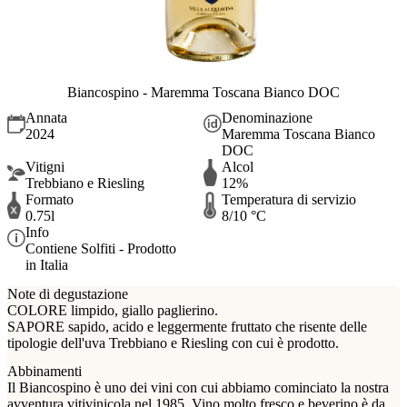
Biancospino - Maremma Toscana Bianco DOC
Annata
Denominazione
2024
Maremma Toscana Bianco
DOC
Vitigni
Alcol
Trebbiano e Riesling
12%
Formato
Temperatura di servizio
0.75l
8/10 °C
Info
Contiene Solfiti - Prodotto
in Italia
Note di degustazione
COLORE limpido, giallo paglierino.
SAPORE sapido, acido e leggermente fruttato che risente delle
tipologie dell'uva Trebbiano e Riesling con cui è prodotto.
Abbinamenti
Il Biancospino è uno dei vini con cui abbiamo cominciato la nostra
avventura vitivinicola nel 1985. Vino molto fresco e beverino è da