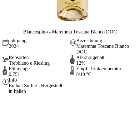
Biancospino - Maremma Toscana Bianco DOC
Jahrgang
Bezeichnung
2024
Maremma Toscana Bianco
DOC
Rebsorten
Alkoholgehalt
Trebbiano e Riesling
12%
Füllmenge
Empf. Trinktemperatur
0.75l
8/10 °C
Info
Enthält Sulfite - Hergestellt
in Italien