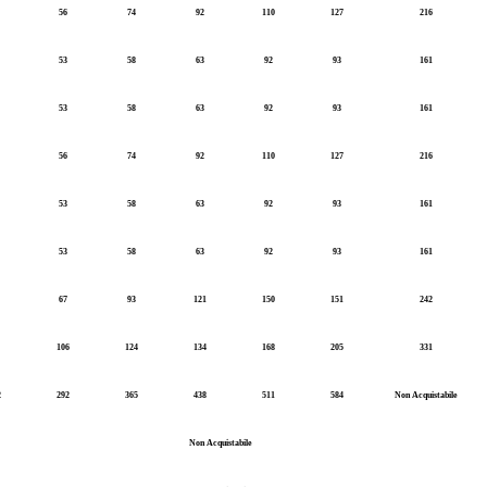
56
74
92
110
127
216
53
58
63
92
93
161
53
58
63
92
93
161
56
74
92
110
127
216
53
58
63
92
93
161
53
58
63
92
93
161
67
93
121
150
151
242
106
124
134
168
205
331
2
292
365
438
511
584
Non Acquistabile
Non Acquistabile