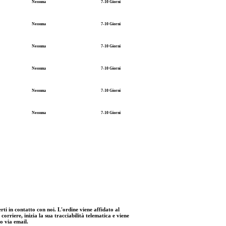
Nessuna
7-10 Giorni
Nessuna
7-10 Giorni
Nessuna
7-10 Giorni
Nessuna
7-10 Giorni
Nessuna
7-10 Giorni
Nessuna
7-10 Giorni
rti in contatto con noi. L'ordine viene affidato al
orriere, inizia la sua tracciabilità telematica e viene
o via email.