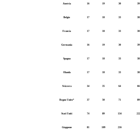
Austria
16
19
30
39
Belgio
17
18
33
38
Francia
17
18
33
38
Germania
16
19
30
39
Spagna
17
18
33
38
Olanda
17
18
33
38
Svizzera
34
35
64
66
Regno Unito*
37
50
71
89
Stati Uniti
74
89
134
22
Giappone
81
109
216