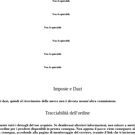
Non Acquistabile
Non Acquistabile
Non Acquistabile
Non Acquistabile
Non Acquistabile
Non Acquistabile
Imposte e Dazi
e dei dazi, quindi al ricevimento della merce non è dovuta nessun′altra commissione.
Tracciabilità dell′ordine
nte tutti i dettagli del tuo acquisto. Se desiderassi ulteriori informazioni, non esitare a mette
'ordine per i prodotti disponibili in pronta consegna. Non appena il pacco viene consegnato al c
a consegna, accedendo alla pagina di monitoraggio del corriere, tramite il link che ti invierem