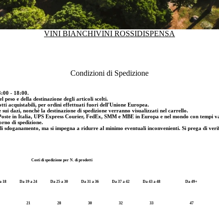
VINI BIANCHI
VINI ROSSI
DISPENSA
Condizioni di Spedizione
8:00 - 18:00.
 peso e della destinazione degli articoli scelti.
tti acquistabili, per ordini effettuati fuori dell′Unione Europea.
e sui dazi, nonchè la destinazione di spedizione verranno visualizzati nel carrello.
e Poste in Italia, UPS Express Courier, FedEx, SMM e MBE in Europa e nel mondo con tempi varia
iorno di spedizione.
i sdoganamento, ma si impegna a ridurre al minimo eventuali inconvenienti. Si prega di verific
Costi di spedizione per N. di prodotti
a 18
Da 19 a 24
Da 25 a 30
Da 31 a 36
Da 37 a 42
Da 43 a 48
Da 49+
21
28
30
32
33
47