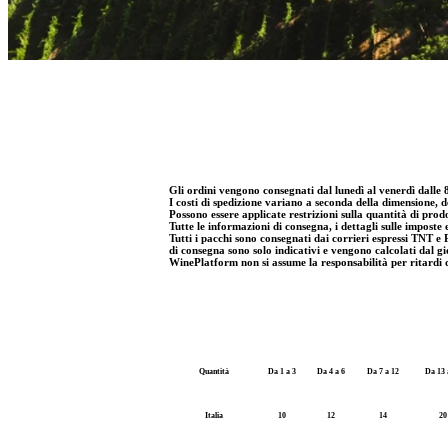
Gli ordini vengono consegnati dal lunedì al venerdì dalle 
I costi di spedizione variano a seconda della dimensione, del
Possono essere applicate restrizioni sulla quantità di prodo
Tutte le informazioni di consegna, i dettagli sulle imposte 
Tutti i pacchi sono consegnati dai corrieri espressi TNT 
di consegna sono solo indicativi e vengono calcolati dal g
WinePlatform non si assume la responsabilità per ritardi d
Quantità
Da 1 a 3
Da 4 a 6
Da 7 a 12
Da 13 
Italia
10
12
14
20