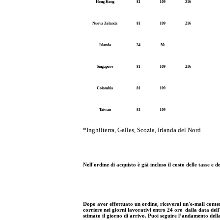
Hong Kong
81
109
216
Nuova Zelanda
81
109
216
Islanda
34
50
Singapore
81
109
216
Colombia
81
109
Taiwan
81
109
*Inghilterra, Galles, Scozia, Irlanda del Nord
Nell′ordine di acquisto è già incluso il costo delle tasse 
Dopo aver effettuato un ordine, riceverai un'e-mail contene
corriere nei giorni lavorativi entro 24 ore dalla data dell
stimato il giorno di arrivo. Puoi seguire l’andamento dell